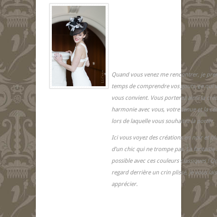
Quand vous venez me rencontrer, je pren
temps de comprendre vos gouts, ce qui v
vous convient. Vous porterez ainsi la cré
harmonie avec vous, votre tenue et la c
lors de laquelle vous souhaitez la porter.
Ici vous voyez des créations en noir et bla
d’un chic qui ne trompe pas. La fantaisie 
possible avec ces couleurs classiques ! Q
regard derrière un crin plissé, je vous lais
apprécier.